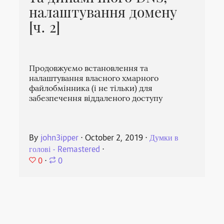
налаштування домену
[ч. 2]
Продовжуємо встановлення та
налаштування власного хмарного
файлобмінника (і не тільки) для
забезпечення віддаленого доступу
By
john3ipper
⋅
October 2, 2019
⋅
Думки в
голові - Remastered
⋅
0
⋅
0