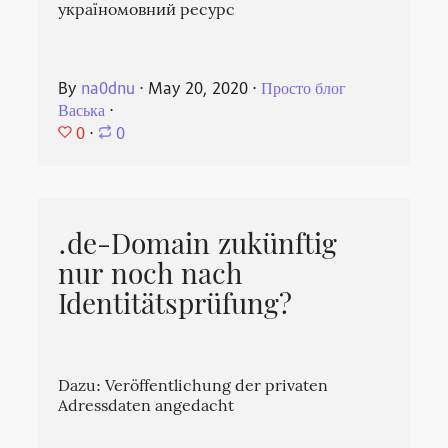
україномовний ресурс
By
na0dnu
⋅
May 20, 2020
⋅
Просто блог
Васька
⋅
0
⋅
0
.de-Domain zukünftig
nur noch nach
Identitätsprüfung?
Dazu: Veröffentlichung der privaten
Adressdaten angedacht