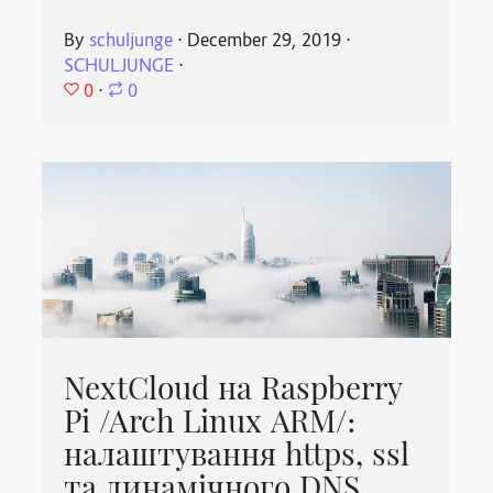
By
schuljunge
⋅
December 29, 2019
⋅
SCHULJUNGE
⋅
0
⋅
0
NextCloud на Raspberry
Pi /Arch Linux ARM/:
налаштування https, ssl
та динамічного DNS,