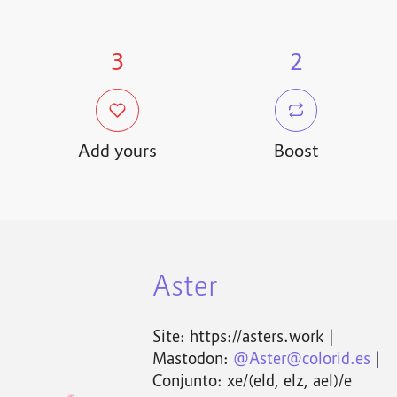
3
2
Add yours
Boost
Aster
Site: https://asters.work |
Mastodon:
@Aster@colorid.es
|
Conjunto: xe/(eld, elz, ael)/e