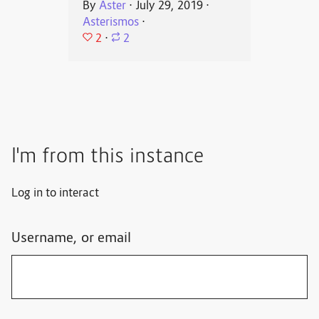
By
Aster
⋅
July 29, 2019
⋅
Asterismos
⋅
2
⋅
2
I'm from this instance
Log in to interact
Username, or email