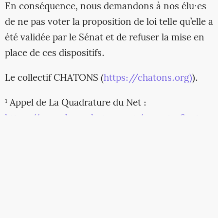
En conséquence, nous demandons à nos élu⋅es
de ne pas voter la proposition de loi telle qu’elle a
été validée par le Sénat et de refuser la mise en
place de ces dispositifs.
Le collectif CHATONS (
https://chatons.org)
).
¹ Appel de La Quadrature du Net :
https://www.laquadrature.net/narcotraficotage
² Article NEXT du 5 mars 2025 :
https://next.ink/173899/narcotrafic-bruno-
retailleau-veut-un-fantome-dans-les-echanges-
chiffres/
³ Article Libération du 2 août 2016 :