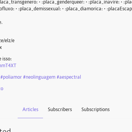
laca_transgenero: • :placa_genderqueer: • :placa_inavire: • :pl
ofluxo: • :placa_demissexual: • :placa_diamorica: • :placaEscapo
e.
ze/elz/e
/x
 isso:
NhmT4XT
#
poliamor
#
neolinguagem
#
aespectral
co
Articles
Subscribers
Subscriptions