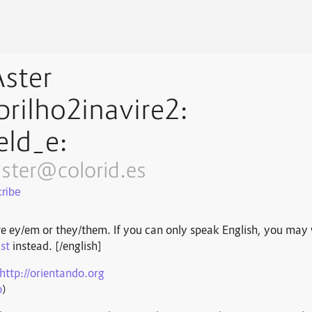
ster
brilho2inavire2:
eld_e:
ster@colorid.es
e ey/em or they/them. If you can only speak English, you may
st
instead. [/english]
http://
orientando.org
o
)