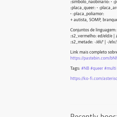
:simbolo_naobinario: • :p
:placa_queer: • :placa_ar
• :placa_poliamor:
+ autista, SOMP, branqu
Conjuntos de linguagem:
:s2_vermelho: ed/eld/e | 
:s2_metade: -/éli/' | -/elx
Link mais completo sobre
https://
pastebin.com/b
Tags:
#
NB
#
queer
#
multi
https://
ko-fi.com/asteris