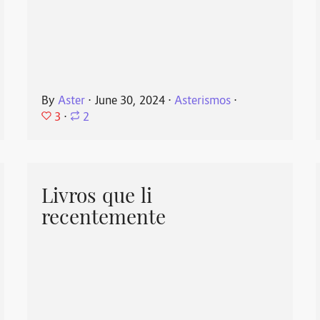
By
Aster
⋅
June 30, 2024
⋅
Asterismos
⋅
3
⋅
2
Livros que li
recentemente