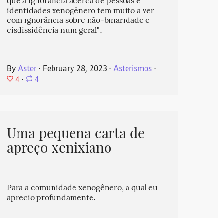
que a ignorância acerca de pessoas e
identidades xenogênero tem muito a ver
com ignorância sobre não-binaridade e
cisdissidência num geral".
By
Aster
⋅
February 28, 2023
⋅
Asterismos
⋅
4
⋅
4
Uma pequena carta de
apreço xenixiano
Para a comunidade xenogênero, a qual eu
aprecio profundamente.