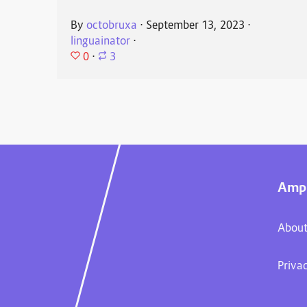
By
octobruxa
⋅
September 13, 2023
⋅
linguainator
⋅
0
⋅
3
Ampl
About
Priva