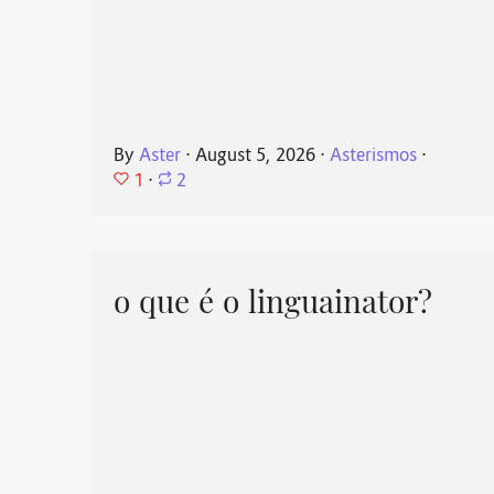
By
Aster
⋅
August 5, 2026
⋅
Asterismos
⋅
1
⋅
2
o que é o linguainator?