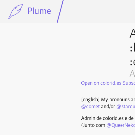
Plume
A
:
:
A
Open on colorid.es
[english] My pronouns ar
@
comet
and/or
@
stardu
Admin de colorid.es e de
(Junto com
@
QueerNek