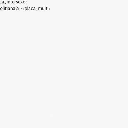
aca_intersexo:
litiana2: • :placa_multi: