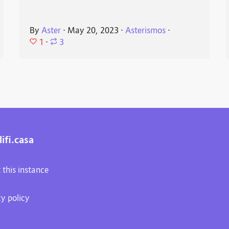
By
Aster
⋅
May 20, 2023
⋅
Asterismos
⋅
1
⋅
3
ifi.casa
 this instance
cy policy