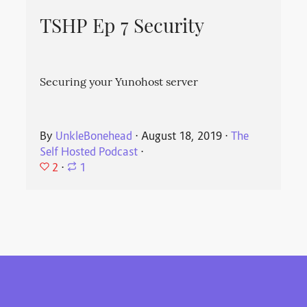
TSHP Ep 7 Security
Securing your Yunohost server
By
UnkleBonehead
⋅
August 18, 2019
⋅
The
Self Hosted Podcast
⋅
2
⋅
1