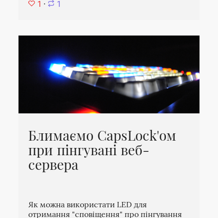
1
⋅
1
Блимаємо CapsLock'ом
при пінгувані веб-
сервера
Як можна використати LED для
отримання "сповіщення" про пінгування