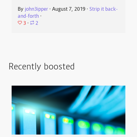
By
john3ipper
⋅
August 7, 2019
⋅
Strip it back-
and-forth
⋅
3
⋅
2
Recently boosted