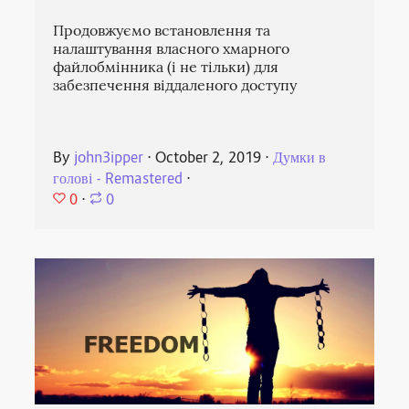
Продовжуємо встановлення та
налаштування власного хмарного
файлобмінника (і не тільки) для
забезпечення віддаленого доступу
By
john3ipper
⋅
October 2, 2019
⋅
Думки в
голові - Remastered
⋅
0
⋅
0