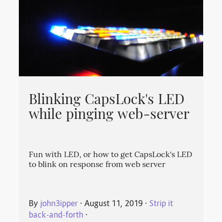
Blinking CapsLock's LED
while pinging web-server
Fun with LED, or how to get CapsLock's LED
to blink on response from web server
By
john3ipper
⋅
August 11, 2019
⋅
Strip it
back-and-forth
⋅