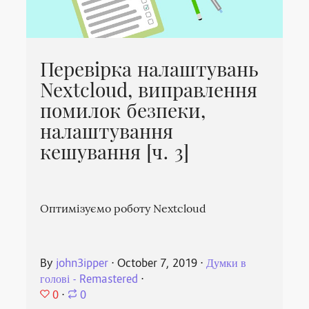
Перевірка налаштувань
Nextcloud, виправлення
помилок безпеки,
налаштування
кешування [ч. 3]
Оптимізуємо роботу Nextcloud
By
john3ipper
⋅
October 7, 2019
⋅
Думки в
голові - Remastered
⋅
0
⋅
0