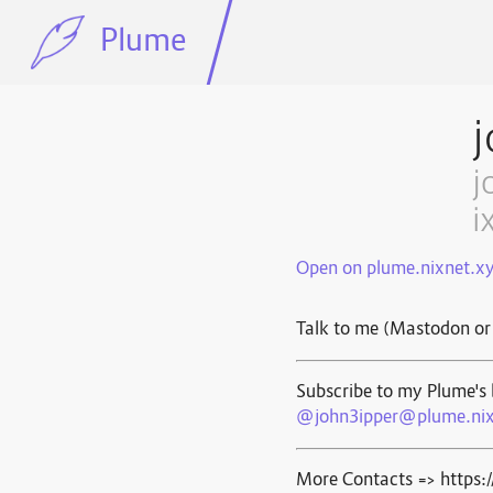
Plume
j
j
i
Open on plume.nixnet.x
Talk to me (Mastodon or
Subscribe to my Plume's 
@john3ipper@plume.nix
More Contacts => https: