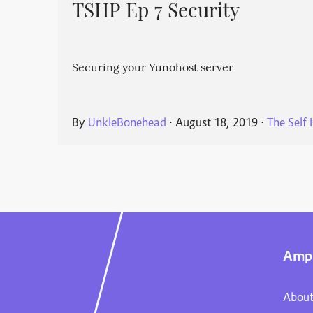
TSHP Ep 7 Security
Securing your Yunohost server
By
UnkleBonehead
⋅
August 18, 2019
⋅
The Self
Ampl
About