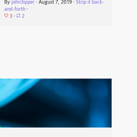
By
john3ipper
⋅
August 7, 2019
⋅
Strip it back-
and-forth
⋅
3
⋅
2