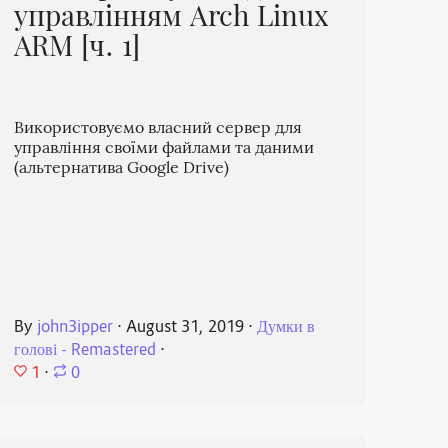
управлінням Arch Linux
ARM [ч. 1]
Використовуємо власний сервер для
управління своїми файлами та даними
(альтернатива Google Drive)
By
john3ipper
⋅
August 31, 2019
⋅
Думки в
голові - Remastered
⋅
1
⋅
0