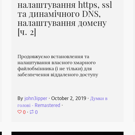
налаштування https, ssl
та динамічного DNS,
налаштування домену
[ч. 2]
Продовжуємо встановлення та
налаштування власного хмарного
файлобмінника (і не тільки) для
забезпечення віддаленого доступу
By
john3ipper
⋅
October 2, 2019
⋅
Думки в
голові - Remastered
⋅
0
⋅
0