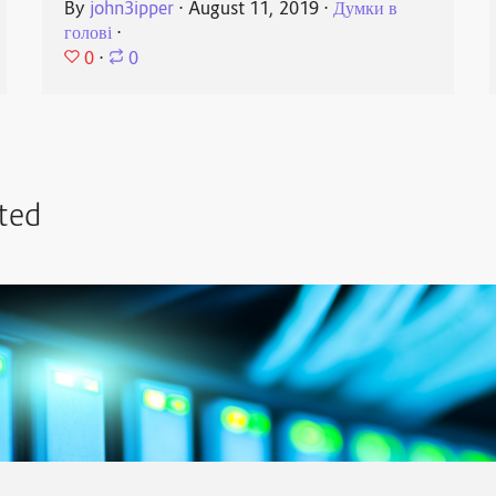
By
john3ipper
⋅
August 11, 2019
⋅
Думки в
голові
⋅
0
⋅
0
ted