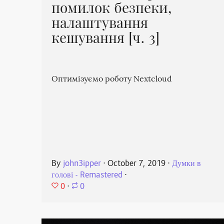
помилок безпеки,
налаштування
кешування [ч. 3]
Оптимізуємо роботу Nextcloud
By
john3ipper
⋅
October 7, 2019
⋅
Думки в
голові - Remastered
⋅
0
⋅
0