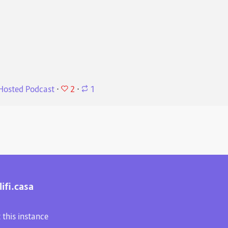
2
 Hosted Podcast
⋅
⋅
1
ifi.casa
 this instance