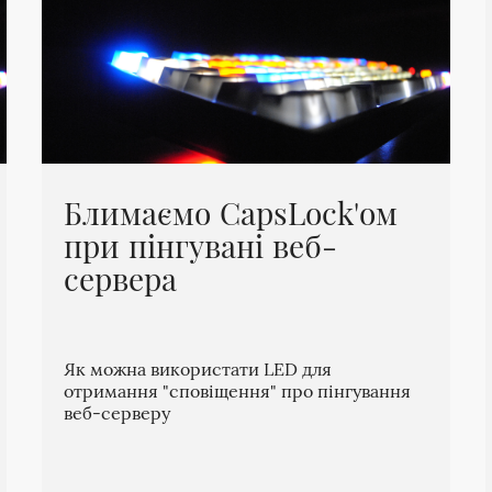
Блимаємо CapsLock'ом
при пінгувані веб-
сервера
Як можна використати LED для
отримання "сповіщення" про пінгування
веб-серверу