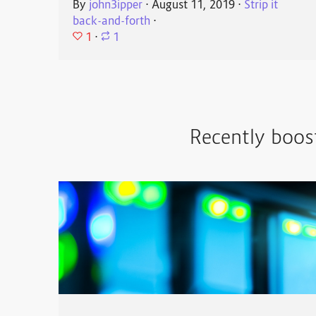
By
john3ipper
⋅
August 11, 2019
⋅
Strip it
back-and-forth
⋅
1
⋅
1
Recently boos