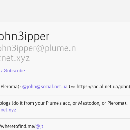
ohn3ipper
ohn3ipper@plume.n
xnet.xyz
yz
 Pleroma):
@john@social.net.ua
(=> https://social.net.ua/john
blogs (do it from your Plume's acc, or Mastodon, or Pleroma):
net.xyz
//wheretofind.me/
@jt