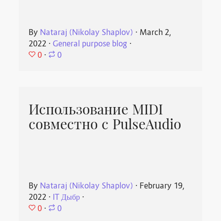
By
Nataraj (Nikolay Shaplov)
⋅
March 2,
2022
⋅
General purpose blog
⋅
0
⋅
0
Использование MIDI
совместно с PulseAudio
By
Nataraj (Nikolay Shaplov)
⋅
February 19,
2022
⋅
IT Дыбр
⋅
0
⋅
0