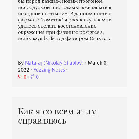
бы перед каждым новым прогоном
исследуемой программы возвращать в
исходное состояние. В данном посте в
формате "заметок" я расскажу как мне
удалось сделать восстановление
окружения при фаззинге postgres'а,
используя btrfs под фаззером Crusher.
By
Nataraj (Nikolay Shaplov)
⋅
March 8,
2022
⋅
Fuzzing Notes
⋅
0
⋅
0
Как я со всем этим
справляюсь