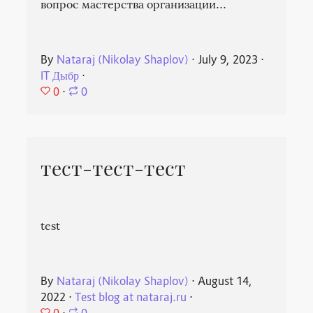
вопрос мастерства организации...
By
Nataraj (Nikolay Shaplov)
⋅
July 9, 2023
⋅
IT Дыбр
⋅
0
⋅
0
тест-тест-тест
test
By
Nataraj (Nikolay Shaplov)
⋅
August 14,
2022
⋅
Test blog at nataraj.ru
⋅
0