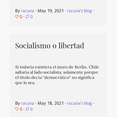
By
racuna
⋅
May 19, 2021
⋅
racuna's blog
⋅
0
⋅
0
Socialismo o libertad
Si todavía existiera el muro de Berlín. Chile
saltaría al lado socialista, solamente porque
el título decía "democrático" no significa
que lo sea.
By
racuna
⋅
May 18, 2021
⋅
racuna's blog
⋅
0
⋅
0