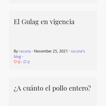
El Gulag en vigencia
By
racuna
⋅
November 25, 2021
⋅
racuna's
blog
⋅
0
⋅
0
¿A cuánto el pollo entero?