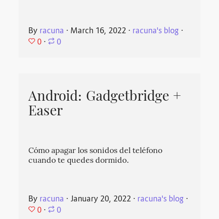
By
racuna
⋅
March 16, 2022
⋅
racuna's blog
⋅
0
⋅
0
Android: Gadgetbridge +
Easer
Cómo apagar los sonidos del teléfono
cuando te quedes dormido.
By
racuna
⋅
January 20, 2022
⋅
racuna's blog
⋅
0
⋅
0