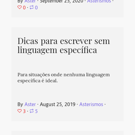
By
Aster
⋅
September 25, 2020
⋅
Asterismos
⋅
0
⋅
0
Dicas para escrever sem
linguagem específica
Para situações onde nenhuma linguagem
específica é ideal.
By
Aster
⋅
August 25, 2019
⋅
Asterismos
⋅
3
⋅
5