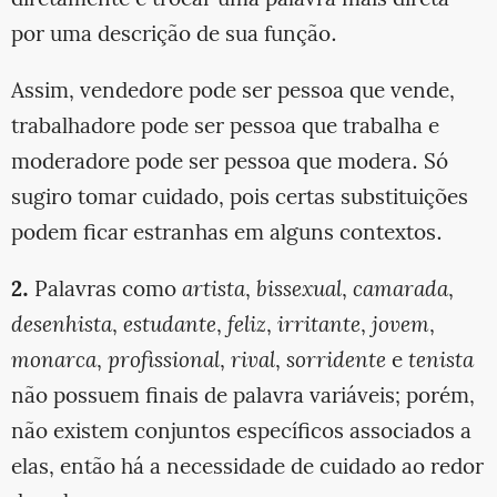
diretamente e trocar uma palavra mais direta
por uma descrição de sua função.
Assim, vendedore pode ser pessoa que vende,
trabalhadore pode ser pessoa que trabalha e
moderadore pode ser pessoa que modera. Só
sugiro tomar cuidado, pois certas substituições
podem ficar estranhas em alguns contextos.
2.
Palavras como
artista
,
bissexual
,
camarada
,
desenhista
,
estudante
,
feliz
,
irritante
,
jovem
,
monarca
,
profissional
,
rival
,
sorridente
e
tenista
não possuem finais de palavra variáveis; porém,
não existem conjuntos específicos associados a
elas, então há a necessidade de cuidado ao redor