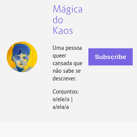
Mágica
do
Kaos
Uma pessoa
queer
cansada que
não sabe se
descrever.
Conjuntos:
o/ele/o |
a/ela/a