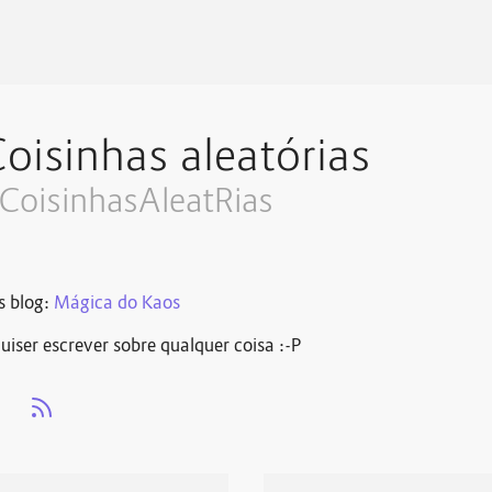
oisinhas aleatórias
CoisinhasAleatRias
s blog:
Mágica do Kaos
ser escrever sobre qualquer coisa :⁠-⁠P
s