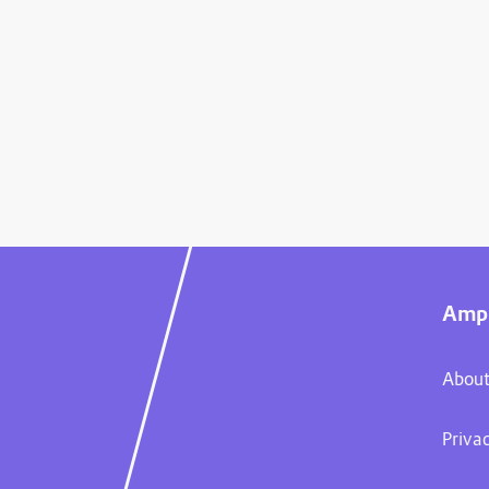
Ampl
About
Priva