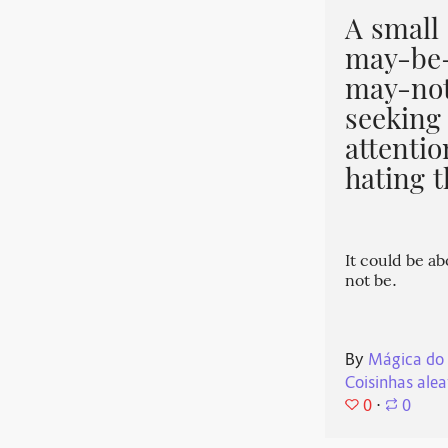
A small 
may-be-
may-not
seeking
attentio
hating t
It could be ab
not be.
By
Mágica do
Coisinhas alea
0
⋅
0