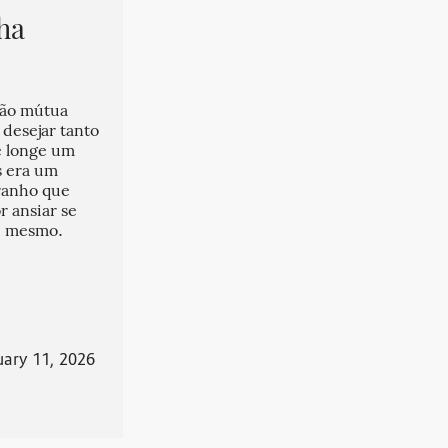
ha
são mútua
 desejar tanto
e longe um
s era um
ranho que
r ansiar se
le mesmo.
uary 11, 2026