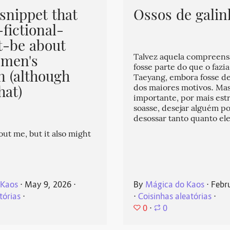
snippet that
Ossos de galin
fictional-
-be about
 men's
Talvez aquela compreen
fosse parte do que o fazia
n (although
Taeyang, embora fosse d
hat)
dos maiores motivos. Ma
importante, por mais est
soasse, desejar alguém po
desossar tanto quanto e
out me, but it also might
 Kaos
⋅
May 9, 2026
⋅
By
Mágica do Kaos
⋅
Febr
tórias
⋅
⋅
Coisinhas aleatórias
⋅
0
⋅
0